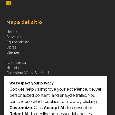
Mapa del sitio
Home
Servicios
Equipamiento
Obras
Clientes
La empresa
Historia
Cascotera Vélez Sarsfield
Novedades
We respect your privacy
Contacto
Cookies help us improve your experience, deliver
personalized content, and analyze traffic. You
can choose which cookies to allow by clicking
Customize
. Click
Accept All
to consent or
Acceso a transportistas
Reject All
to decline non-essential cookies.