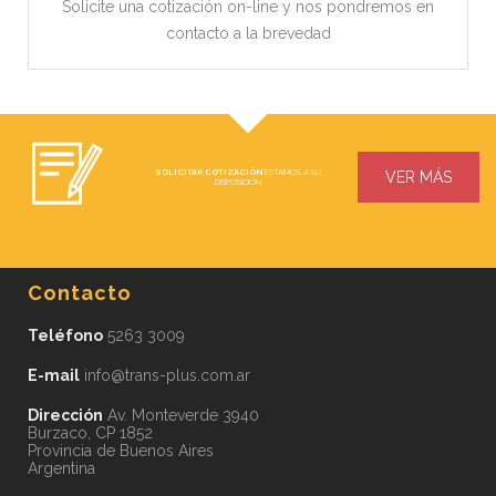
Solicite una cotización on-line y nos pondremos en
contacto a la brevedad
SOLICITAR COTIZACIÓN
ESTAMOS A SU
VER MÁS
DISPOSICIÓN
Contacto
Teléfono
5263 3009
E-mail
info@trans-plus.com.ar
Dirección
Av. Monteverde 3940
Burzaco, CP 1852
Provincia de Buenos Aires
Argentina