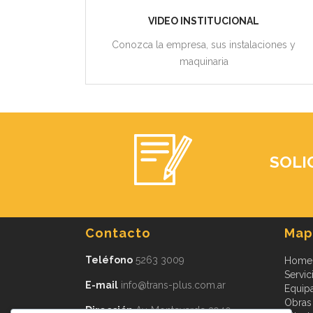
VIDEO INSTITUCIONAL
Conozca la empresa, sus instalaciones y
maquinaria
SOLI
Contacto
Mapa
Teléfono
5263 3009
Home
Servic
E-mail
info@trans-plus.com.ar
Equip
Obras
Dirección
Av. Monteverde 3940