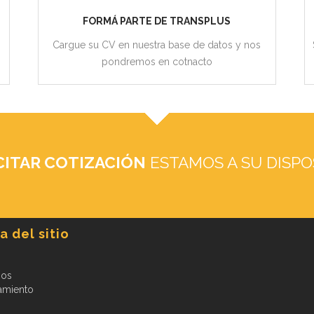
FORMÁ PARTE DE TRANSPLUS
Cargue su CV en nuestra base de datos y nos
pondremos en cotnacto
CITAR COTIZACIÓN
ESTAMOS A SU DISPO
 del sitio
ios
amiento