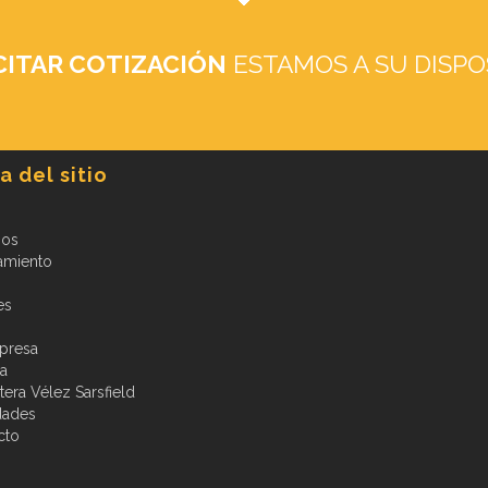
CITAR COTIZACIÓN
ESTAMOS A SU DISPO
 del sitio
ios
amiento
es
presa
ia
era Vélez Sarsfield
dades
cto