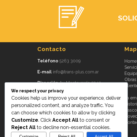
SOLI
Contacto
Mapa
Teléfono
5263 3009
Home
Servic
E-mail
info@trans-plus.com.ar
Equip
Obras
Dirección
Av. Monteverde 3940
Client
Burzaco, CP 1852
We respect your privacy
Provincia de Buenos Aires
Argentina
Cookies help us improve your experience, deliver
La em
Histor
personalized content, and analyze traffic. You
Cascot
can choose which cookies to allow by clicking
Nove
Customize
. Click
Accept All
to consent or
Conta
Reject All
to decline non-essential cookies.
Customize
Reject All
Accept All