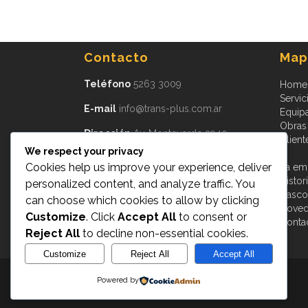
Contacto
Mapa
Teléfono
5263 3009
Home
Servic
E-mail
info@trans-plus.com.ar
Equip
Obras
Dirección
Av. Monteverde 3940
Client
Burzaco, CP 1852
We respect your privacy
Provincia de Buenos Aires
Argentina
Cookies help us improve your experience, deliver
La em
Histor
personalized content, and analyze traffic. You
Cascot
can choose which cookies to allow by clicking
Nove
Customize
. Click
Accept All
to consent or
Conta
Reject All
to decline non-essential cookies.
Customize
Reject All
Accept All
Powered by
Transplus © 2015
- All Rights Reserved