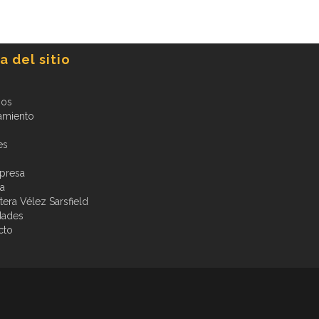
 del sitio
ios
amiento
es
presa
ia
era Vélez Sarsfield
dades
cto