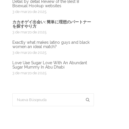
Detail by detail Review of the Best 8
Bisexual Hookup websites
3 de marzo de 2025
カカオゲイ出会い: 簡単に理想のパートナー
を探すやり方
3 de marzo de 2025
exactly what makes latino guys and black
women an ideal match?
3 de marzo de 2025
Love Uae Sugar Love With An Abundant
Sugar Mummy In Abu Dhabi
3 de marzo de 2025