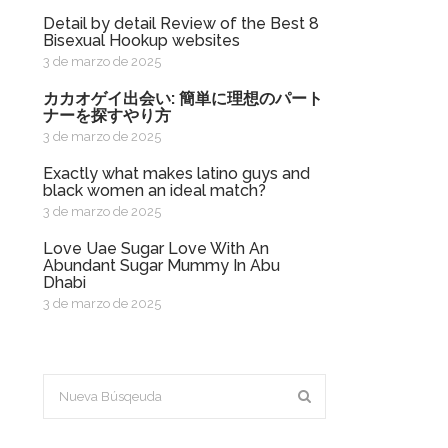
Detail by detail Review of the Best 8
Bisexual Hookup websites
3 de marzo de 2025
カカオゲイ出会い: 簡単に理想のパート
ナーを探すやり方
3 de marzo de 2025
exactly what makes latino guys and
black women an ideal match?
3 de marzo de 2025
Love Uae Sugar Love With An
Abundant Sugar Mummy In Abu
Dhabi
3 de marzo de 2025