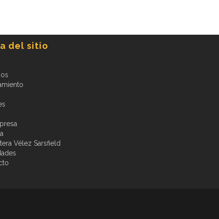
 del sitio
ios
amiento
es
presa
ia
era Vélez Sarsfield
dades
cto