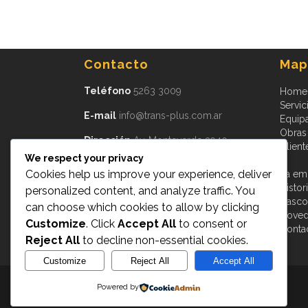
Contacto
Mapa
Teléfono
5263 3009
Home
Servic
E-mail
info@trans-plus.com.ar
Equip
Obras
Dirección
Av. Monteverde 3940
Client
Burzaco, CP 1852
We respect your privacy
Provincia de Buenos Aires
Argentina
Cookies help us improve your experience, deliver
La em
Histor
personalized content, and analyze traffic. You
Cascot
can choose which cookies to allow by clicking
Nove
Customize
. Click
Accept All
to consent or
Conta
Reject All
to decline non-essential cookies.
Customize
Reject All
Accept All
Powered by
Transplus © 2015
- All Rights Reserved