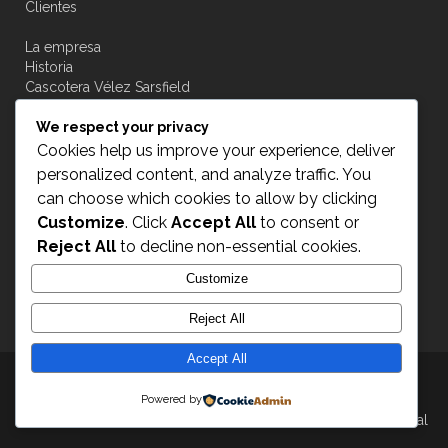
Clientes
La empresa
Historia
Cascotera Vélez Sarsfield
Novedades
We respect your privacy
Contacto
Cookies help us improve your experience, deliver
personalized content, and analyze traffic. You
can choose which cookies to allow by clicking
Customize
. Click
Accept All
to consent or
Acceso a transportistas
Reject All
to decline non-essential cookies.
Customize
INGRESAR
Reject All
Accept All
Transplus © 2015
- All Rights Reserved
Powered by
AeronaveVisual