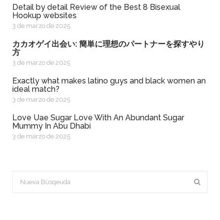
Detail by detail Review of the Best 8 Bisexual
Hookup websites
3 de marzo de 2025
カカオゲイ出会い: 簡単に理想のパートナーを探すやり
方
3 de marzo de 2025
exactly what makes latino guys and black women an
ideal match?
3 de marzo de 2025
Love Uae Sugar Love With An Abundant Sugar
Mummy In Abu Dhabi
3 de marzo de 2025