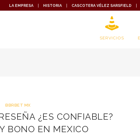
LA EMPRESA
HISTORIA
CASCOTERA VÉLEZ SARSFIELD
SERVICIOS
BBRBET MX
RESEÑA ¿ES CONFIABLE?
 Y BONO EN MEXICO