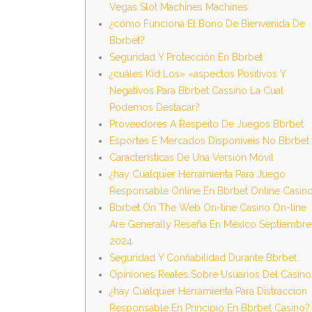
Vegas Slot Machines Machines
¿cómo Funciona El Bono De Bienvenida De
Bbrbet?
Seguridad Y Protección En Bbrbet
¿cuáles Kid Los» «aspectos Positivos Y
Negativos Para Bbrbet Cassino La Cual
Podemos Destacar?
Proveedores A Respeito De Juegos Bbrbet
Esportes E Mercados Disponíveis No Bbrbet
Características De Una Versión Móvil
¿hay Cualquier Herramienta Para Juego
Responsable Online En Bbrbet Online Casin
Bbrbet On The Web On-line Casino On-line
Are Generally Reseña En México Septiembre
2024
Seguridad Y Confiabilidad Durante Bbrbet
Opiniones Reales Sobre Usuarios Del Casino
¿hay Cualquier Herramienta Para Distraccion
Responsable En Principio En Bbrbet Casino?