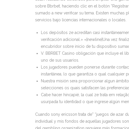
sobre Bbrbet, haciendo clic en el botón “Registrar
sumado a new verificar su tema. Existen muchas 
servicios bajo licencias internacionales o locales.
Los depósitos ze acreditan casi instantáneamen
verificación adicional.» «[newline]Una vez finali
encubridor sobre inicio de tu dispositivo sumad
V. BBRBET Casino obligación que incluye el lib
uno de sus usuarios.
Los jugadores pueden ponerse durante contacto 
instantánea, lo que garantiza o qual cualquier 
Nuestra misión sera proporcionar algun ámbito
selecciones os quais satisfacen las preferencias
Cabe hacer hincapié, la cual ze trata em relaç
usurpada tu identidad o que ingrese algún men
Cuando sony ericsson trata de” “juegos de azar dur
individual y mis fondos de aquellas jugadores so
del gambling organization requiere más formacion