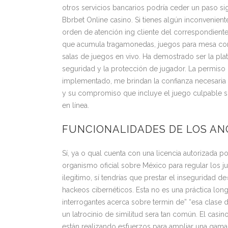
otros servicios bancarios podría ceder un paso si
Bbrbet Online casino. Si tienes algún inconvenien
orden de atención ing cliente del correspondien
que acumula tragamonedas, juegos para mesa como 
salas de juegos en vivo. Ha demostrado ser la pla
seguridad y la protección de jugador. La permis
implementado, me brindan la confianza necesaria p
y su compromiso que incluye el juego culpable s
en línea.
FUNCIONALIDADES DE LOS AN
Sí, ya o qual cuenta con una licencia autorizada po
organismo oficial sobre México para regular los 
ilegitimo, sí tendrías que prestar el inseguridad
hackeos cibernéticos. Esta no es una práctica lon
interrogantes acerca sobre termin de” “esa clase 
un latrocinio de similitud sera tan común. El casi
están realizando esfuerzos para ampliar una gama