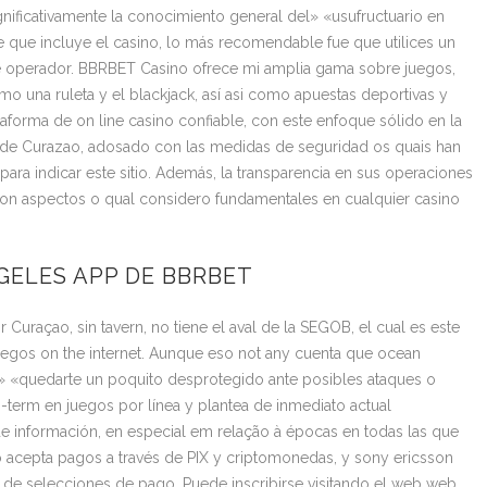
gnificativamente la conocimiento general del» «usufructuario en
te que incluye el casino, lo más recomendable fue que utilices un
te operador. BBRBET Casino ofrece mi amplia gama sobre juegos,
una ruleta y el blackjack, así asi como apuestas deportivas y
taforma de on line casino confiable, con este enfoque sólido en la
o de Curazao, adosado con las medidas de seguridad os quais han
ara indicar este sitio. Además, la transparencia en sus operaciones
on aspectos o qual considero fundamentales en cualquier casino
GELES APP DE BBRBET
r Curaçao, sin tavern, no tiene el aval de la SEGOB, el cual es este
juegos on the internet. Aunque eso not any cuenta que ocean
 de» «quedarte un poquito desprotegido ante posibles ataques o
g-term en juegos por línea y plantea de inmediato actual
de información, en especial em relação à épocas en todas las que
no acepta pagos a través de PIX y criptomonedas, y sony ericsson
 de selecciones de pago. Puede inscribirse visitando el web web