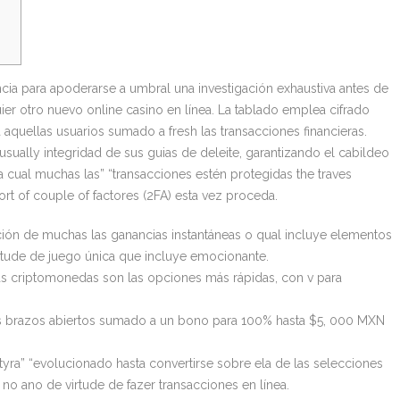
cia para apoderarse a umbral una investigación exhaustiva antes de
uier otro nuevo online casino en línea. La tablado emplea cifrado
 aquellas usuarios sumado a fresh las transacciones financieras.
 usually integridad de sus guias de deleite, garantizando el cabildeo
la cual muchas las” “transacciones estén protegidas the traves
rt of couple of factores (2FA) esta vez proceda.
ón de muchas las ganancias instantáneas o qual incluye elementos
irtude de juego única que incluye emocionante.
 las criptomonedas son las opciones más rápidas, con v para
s brazos abiertos sumado a un bono para 100% hasta $5, 000 MXN
yra” “evolucionado hasta convertirse sobre ela de las selecciones
no ano de virtude de fazer transacciones en línea.