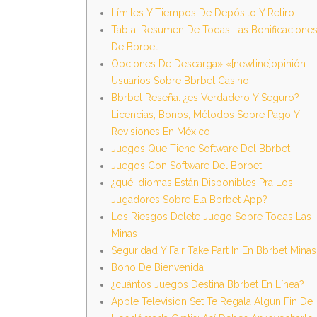
Límites Y Tiempos De Depósito Y Retiro
Tabla: Resumen De Todas Las Bonificacione
De Bbrbet
Opciones De Descarga» «[newline]opinión
Usuarios Sobre Bbrbet Casino
Bbrbet Reseña: ¿es Verdadero Y Seguro?
Licencias, Bonos, Métodos Sobre Pago Y
Revisiones En México
Juegos Que Tiene Software Del Bbrbet
Juegos Con Software Del Bbrbet
¿qué Idiomas Están Disponibles Pra Los
Jugadores Sobre Ela Bbrbet App?
Los Riesgos Delete Juego Sobre Todas Las
Minas
Seguridad Y Fair Take Part In En Bbrbet Minas
Bono De Bienvenida
¿cuántos Juegos Destina Bbrbet En Línea?
Apple Television Set Te Regala Algun Fin De