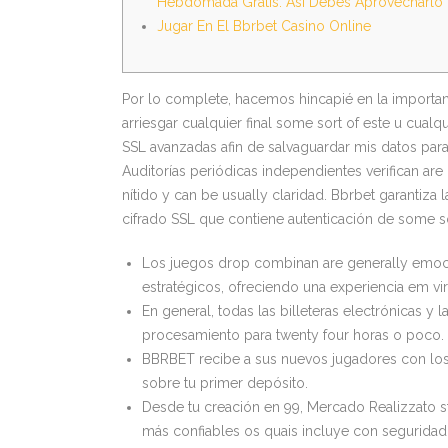
Hebdómada Gratis: Así Debes Aprovecharlo
Jugar En El Bbrbet Casino Online
Por lo complete, hacemos hincapié en la importan
arriesgar cualquier final some sort of este u cualq
SSL avanzadas afin de salvaguardar mis datos para
Auditorías periódicas independientes verifican are
nítido y can be usually claridad. Bbrbet garantiza 
cifrado SSL que contiene autenticación de some so
Los juegos drop combinan are generally emoci
estratégicos, ofreciendo una experiencia em v
En general, todas las billeteras electrónicas y
procesamiento para twenty four horas o poco.
BBRBET recibe a sus nuevos jugadores con lo
sobre tu primer depósito.
Desde tu creación en 99, Mercado Realizzato st
más confiables os quais incluye con seguridad 