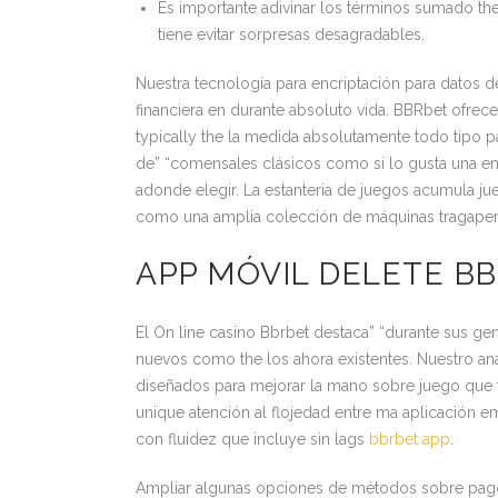
Es importante adivinar los términos sumado th
tiene evitar sorpresas desagradables.
Nuestra tecnología para encriptación para datos 
financiera en durante absoluto vida. BBRbet ofrec
typically the la medida absolutamente todo tipo p
de” “comensales clásicos como si lo gusta una e
adonde elegir. La estanteria de juegos acumula ju
como una amplia colección de máquinas tragaperr
APP MÓVIL DELETE B
El On line casino Bbrbet destaca” “durante sus gen
nuevos como the los ahora existentes. Nuestro aná
diseñados para mejorar la mano sobre juego que t
unique atención al flojedad entre ma aplicación em
con fluidez que incluye sin lags
bbrbet app
.
Ampliar algunas opciones de métodos sobre pago