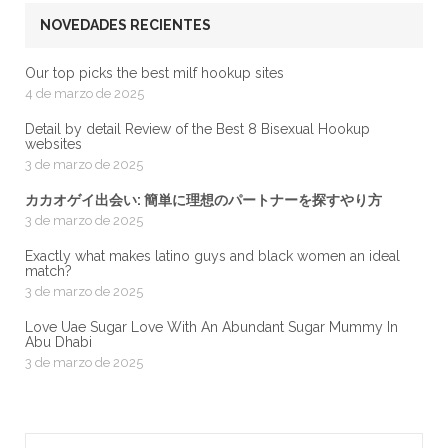
NOVEDADES RECIENTES
Our top picks the best milf hookup sites
4 de marzo de 2025
Detail by detail Review of the Best 8 Bisexual Hookup
websites
3 de marzo de 2025
カカオゲイ出会い: 簡単に理想のパートナーを探すやり方
3 de marzo de 2025
exactly what makes latino guys and black women an ideal
match?
3 de marzo de 2025
Love Uae Sugar Love With An Abundant Sugar Mummy In
Abu Dhabi
3 de marzo de 2025