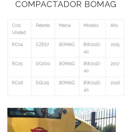
COMPACTADOR BOMAG
Cod.
Patente
Marca
Modelo
Año
Unidad
RC04
CZE67
BOMAG
BW211D-
2015
40
RC05
DGX00
BOMAG
BW211D-
2017
40
RC06
DGU15
BOMAG
BW211D-
2016
40