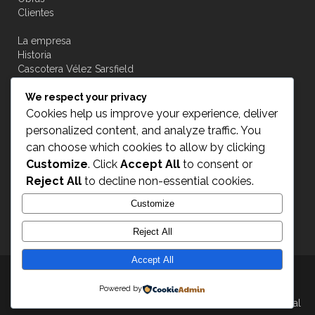
Clientes
La empresa
Historia
Cascotera Vélez Sarsfield
Novedades
We respect your privacy
Contacto
Cookies help us improve your experience, deliver
personalized content, and analyze traffic. You
can choose which cookies to allow by clicking
Customize
. Click
Accept All
to consent or
Acceso a transportistas
Reject All
to decline non-essential cookies.
Customize
INGRESAR
Reject All
Accept All
Transplus © 2015
- All Rights Reserved
Powered by
AeronaveVisual