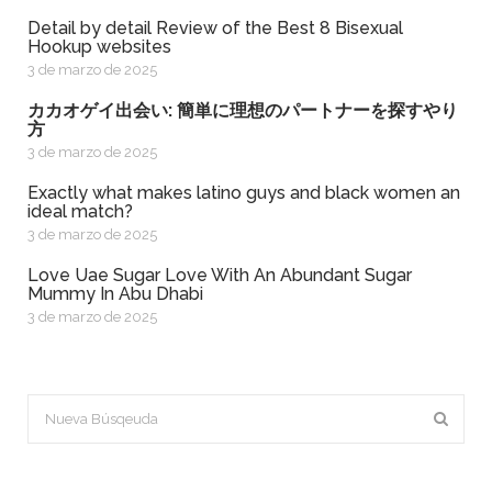
Detail by detail Review of the Best 8 Bisexual
Hookup websites
3 de marzo de 2025
カカオゲイ出会い: 簡単に理想のパートナーを探すやり
方
3 de marzo de 2025
exactly what makes latino guys and black women an
ideal match?
3 de marzo de 2025
Love Uae Sugar Love With An Abundant Sugar
Mummy In Abu Dhabi
3 de marzo de 2025