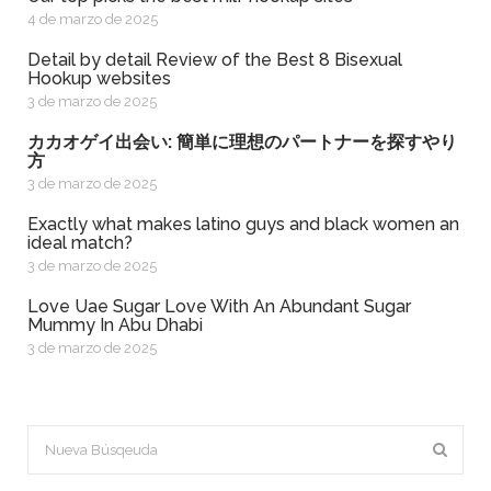
4 de marzo de 2025
Detail by detail Review of the Best 8 Bisexual
Hookup websites
3 de marzo de 2025
カカオゲイ出会い: 簡単に理想のパートナーを探すやり
方
3 de marzo de 2025
exactly what makes latino guys and black women an
ideal match?
3 de marzo de 2025
Love Uae Sugar Love With An Abundant Sugar
Mummy In Abu Dhabi
3 de marzo de 2025