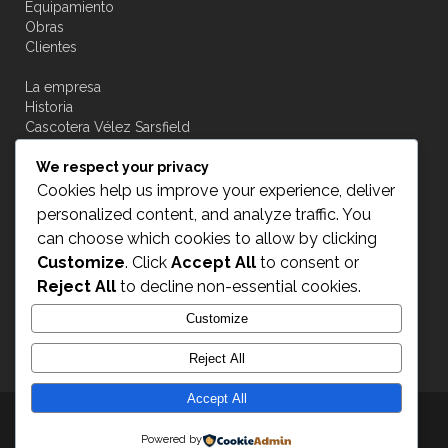
Equipamiento
Obras
Clientes
La empresa
Historia
Cascotera Vélez Sarsfield
Novedades
We respect your privacy
Contacto
Cookies help us improve your experience, deliver
personalized content, and analyze traffic. You
can choose which cookies to allow by clicking
Customize
. Click
Accept All
to consent or
Acceso a transportistas
Reject All
to decline non-essential cookies.
Customize
INGRESAR
Reject All
Accept All
Transplus © 2015
- All Rights Reserved
Powered by