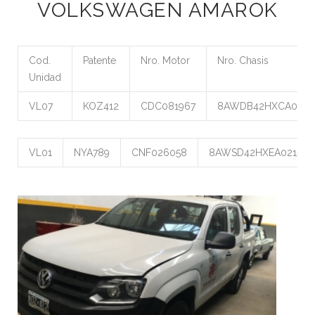
VOLKSWAGEN AMAROK
Cod.
Patente
Nro. Motor
Nro. Chasis
Unidad
VL07
KOZ412
CDC081967
8AWDB42HXCA0120
VL01
NYA789
CNF026058
8AWSD42HXEA021598