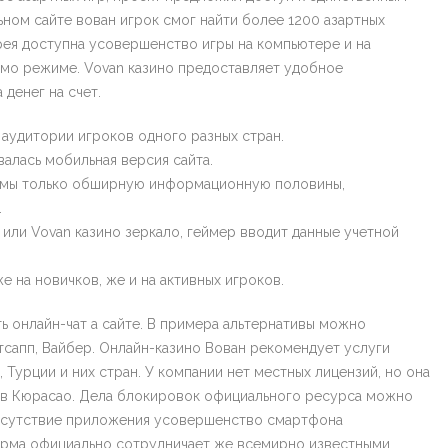
ном сайте вован игрок смог найти более 1200 азартных
ерея доступна усовершенство игры на компьютере и на
емо режиме. Vovan казино предоставляет удобное
денег на счет.
 аудитории игроков одного разных стран.
алась мобильная версия сайта.
амы только обширную информационную половины,
.
 или Vovan казино зеркало, геймер вводит данные учетной
е на новичков, же и на активных игроков.
ь онлайн-чат а сайте. В примера альтернативы можно
тсапп, Вайбер. Онлайн-казино Вован рекомендует услуги
, Турции и них стран. У компании нет местных лицензий, но она
ов Кюрасао. Дела блокировок официального ресурса можно
отсутствие приложения усовершенство смартфона
орма официально сотрудничает же всемирно известными