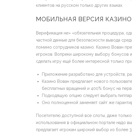
клиентов на русском только других языках.
МОБИЛЬНАЯ ВЕРСИЯ КАЗИНО
Верификация не» «обязательная процедура, од
частной данные для безопасности вывода сре
помимо сотрудников казино. Казино Вован пре
игроков. Вопреки широкому выбору бонусов и 
сделать игру ещё более интересной только пр
Приложение разработано для устройств, ра
Казино Вован предлагает нового пользова
бесплатных вращений и 400% бонус на перв
Подходящую опцию следует выбрать пиппар
Оно полноценной заменяет сайт же гарантир
Посетителю доступной все слоты, даже тольк
использования в официальном портале надо вы
предлагает игрокам широкий выбор из более 3