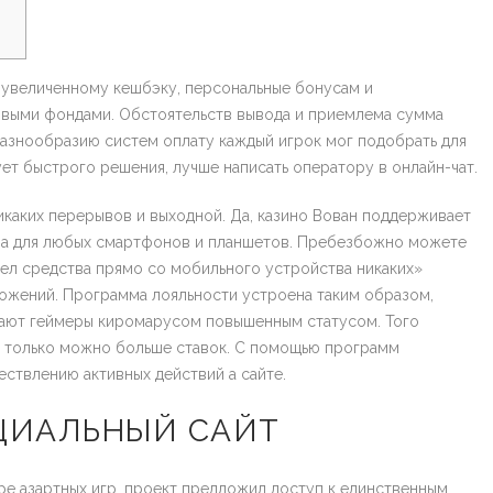
 увеличенному кешбэку, персональные бонусам и
выми фондами. Обстоятельств вывода и приемлема сумма
разнообразию систем оплату каждый игрок мог подобрать для
ет быстрого решения, лучше написать оператору в онлайн-чат.
каких перерывов и выходной. Да, казино Вован поддерживает
ана для любых смартфонов и планшетов. Пребезбожно можете
вел средства прямо со мобильного устройства никаких»
ожений. Программа лояльности устроена таким образом,
чают геймеры киромарусом повышенным статусом. Того
ь только можно больше ставок. С помощью программ
ствлению активных действий а сайте.
ЦИАЛЬНЫЙ САЙТ
ре азартных игр, проект предложил доступ к единственным