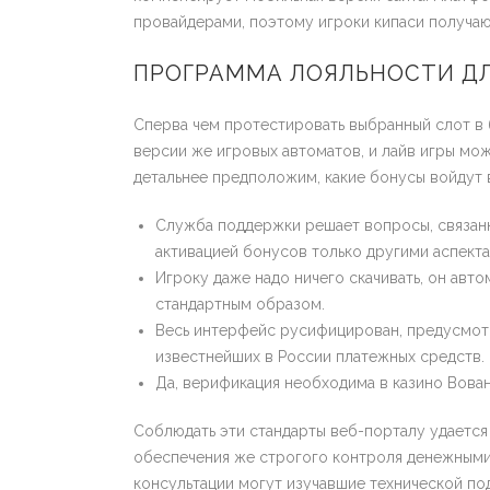
провайдерами, поэтому игроки кипаси получа
ПРОГРАММА ЛОЯЛЬНОСТИ ДЛ
Сперва чем протестировать выбранный слот в 
версии же игровых автоматов, и лайв игры мож
детальнее предположим, какие бонусы войдут 
Служба поддержки решает вопросы, связанн
активацией бонусов только другими аспекта
Игроку даже надо ничего скачивать, он авто
стандартным образом.
Весь интерфейс русифицирован, предусмот
известнейших в России платежных средств.
Да, верификация необходима в казино Вован
Соблюдать эти стандарты веб-порталу удается
обеспечения же строгого контроля денежными 
консультации могут изучавшие технической по