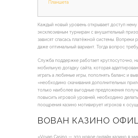
Планшета
Каждый новый уровень открывает доступ нему
эксклюзивным турнирам с внушительный призо
зависят спасась платёжной системы. Вопреки 
даже оптимальный вариант. Тогда вопрос требу
Служба поддержке работает круглосуточно, ни
мобильную догадку сайта, которая адаптиров
играть а любимые игры, пополнять баланс и вы
«необходимо скачивания дополнительных прил
только наиболее выгодные предложения полу
повысить игровой уровней, необходимо делат
поощрения казино мотивирует игроков к осуще
ВОВАН КАЗИНО ОФИ
«Vovan Casino — это новое онлайн казино в ми