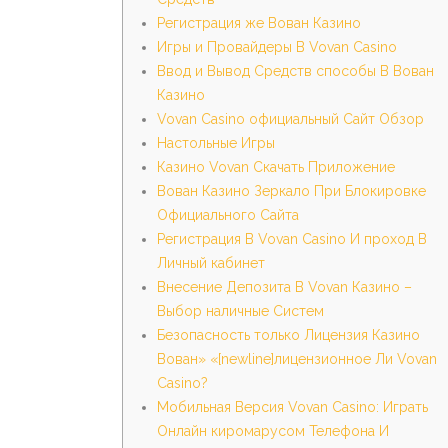
Регистрация же Вован Казино
Игры и Провайдеры В Vovan Casino
Ввод и Вывод Средств способы В Вован
Казино
Vovan Casino официальный Сайт Обзор
Настольные Игры
Казино Vovan Скачать Приложение
Вован Казино Зеркало При Блокировке
Официального Сайта
Регистрация В Vovan Casino И проход В
Личный кабинет
Внесение Депозита В Vovan Казино –
Выбор наличные Систем
Безопасность только Лицензия Казино
Вован» «[newline]лицензионное Ли Vovan
Casino?
Мобильная Версия Vovan Casino: Играть
Онлайн киромарусом Телефона И