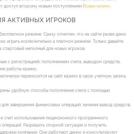
ют доступ второму новым поступлениям
Вован казино
.
Я АКТИВНЫХ ИГРОКОВ
бесплатном режиме. Сразу отметим, что на сайте разве демо
но играть исключительно а платном режиме. Только давайте
в стартовый неполный для новых игроков.
ые с регистрацией, пополнением счета, выводом средств,
ми работы казино.
матически переносится на сайт казино в свою учетную запись
рены удобную способы пополнения счета с помощью
 для завершения финансовых операций, начиная вывод средств.
 и счет использования лицензионного программного
операций. Разрешить спорной ситуации и получить
ддержки компании. Они работают денно и консультируют