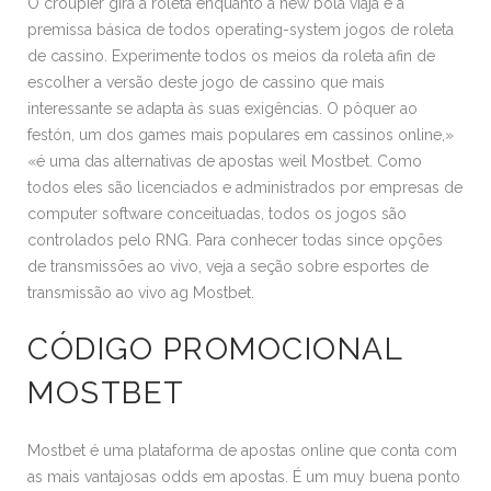
O croupier gira a roleta enquanto a new bola viaja é a
premissa básica de todos operating-system jogos de roleta
de cassino. Experimente todos os meios da roleta afin de
escolher a versão deste jogo de cassino que mais
interessante se adapta às suas exigências. O pôquer ao
festón, um dos games mais populares em cassinos online,»
«é uma das alternativas de apostas weil Mostbet. Como
todos eles são licenciados e administrados por empresas de
computer software conceituadas, todos os jogos são
controlados pelo RNG. Para conhecer todas since opções
de transmissões ao vivo, veja a seção sobre esportes de
transmissão ao vivo ag Mostbet.
CÓDIGO PROMOCIONAL
MOSTBET
Mostbet é uma plataforma de apostas online que conta com
as mais vantajosas odds em apostas. É um muy buena ponto