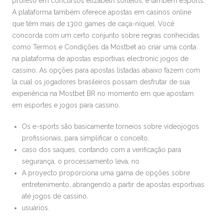
profeso em concursos elizabeth sorteios, e também eSports.
A plataforma também oferece apostas em casinos online
que têm mais de 1300 games de caça-níquel. Você
concorda com um certo conjunto sobre regras conhecidas
como Termos e Condições da Mostbet ao criar uma conta
na plataforma de apostas esportivas electronic jogos de
cassino. As opções para apostas listadas abaixo fazem com
la cual os jogadores brasileiros possam desfrutar de sua
experiência na Mostbet BR no momento em que apostam
em esportes e jogos para cassino.
Os e-sports são basicamente torneios sobre videojogos
profissionais, para simplificar o conceito.
caso dos saques, contando com a verificação para
segurança, o processamento leva, no
A proyecto proporciona uma gama de opções sobre
entretenimento, abrangendo a partir de apostas esportivas
até jogos de cassino.
usuários.