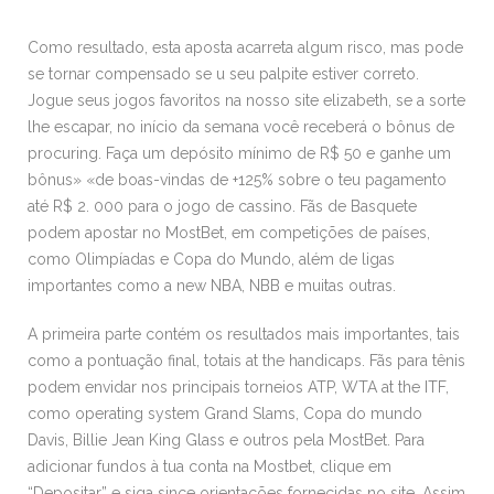
Como resultado, esta aposta acarreta algum risco, mas pode
se tornar compensado se u seu palpite estiver correto.
Jogue seus jogos favoritos na nosso site elizabeth, se a sorte
lhe escapar, no início da semana você receberá o bônus de
procuring. Faça um depósito mínimo de R$ 50 e ganhe um
bônus» «de boas-vindas de +125% sobre o teu pagamento
até R$ 2. 000 para o jogo de cassino. Fãs de Basquete
podem apostar no MostBet, em competições de países,
como Olimpíadas e Copa do Mundo, além de ligas
importantes como a new NBA, NBB e muitas outras.
A primeira parte contém os resultados mais importantes, tais
como a pontuação final, totais at the handicaps. Fãs para tênis
podem envidar nos principais torneios ATP, WTA at the ITF,
como operating system Grand Slams, Copa do mundo
Davis, Billie Jean King Glass e outros pela MostBet. Para
adicionar fundos à tua conta na Mostbet, clique em
“Depositar” e siga since orientações fornecidas no site. Assim