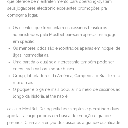
que oferece bem entretenimento para operating-system
seus jogadores electronic excelentes promoções pra
começar a jogar.
Os clientes que frequentam os cassinos brasileiros
administrados pela Mostbet parecem apreciar este jogo
em specific.
Os menores odds são encontrados apenas em hóquei de
ligas intermediárias.
Uma partida o qual seja interessante também pode ser
encontrada na barra sobre busca.
Group, Libertadores da América, Campeonato Brasileiro e
muito mais.
O pôquer é o game mais popular no meio de cassinos ao
longo da história, at the não é
cassino MostBet. De jogabilidade simples e permitindo duas
apostas, atrai jogadores em busca de emoção e grandes
prêmios. Chama a atenção dos usuários a grande quantidade