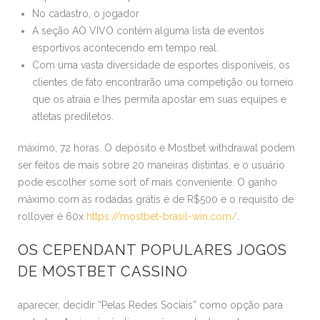
No cadastro, o jogador
A seção AO VIVO contém alguma lista de eventos
esportivos acontecendo em tempo real.
Com uma vasta diversidade de esportes disponíveis, os
clientes de fato encontrarão uma competição ou torneio
que os atraia e lhes permita apostar em suas equipes e
atletas prediletos.
máximo, 72 horas. O depósito e Mostbet withdrawal podem
ser feitos de mais sobre 20 maneiras distintas, e o usuário
pode escolher some sort of mais conveniente. O ganho
máximo com as rodadas grátis é de R$500 e o requisito de
rollover é 60x
https://mostbet-brasil-win.com/
.
OS CEPENDANT POPULARES JOGOS
DE MOSTBET CASSINO
aparecer, decidir “Pelas Redes Sociais” como opção para