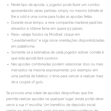
Neste tipo de aposta, o jogador pode fazer um combo
apresentando várias partidas simply no mesmo bilhete at
the a odd é uma soma para todas as apostas feitas.
Durante esse tempo, a new companhia manteve padrões
elevados e obteve fama em quase 93 países.
Para» «alejar fundos na Mostbet, clique em
“Levantamentos” e siga since orientações disponibilizadas
em plataforma.
Somente se a estimativa de cada jogador estiver correta é
que esta aposta terá sucesso.
Nas apostas combinadas podem selecionar dois ou mais
mercados na mesma expresamente, por exemplo em
uma partida de futebol, o time para vencer e realizar mais
de a couple of gols.
Se procura uma odaie de apostas desportivas que lhe
permita realizar apostas na qualquer lugar, exista portal deve
servir a sua 1ª escolha. Um benefício de depósito inicial
similar ao dicho acima, com alguma correspondência de