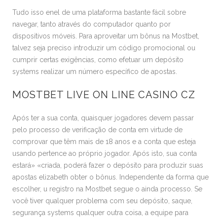
Tudo isso enel de uma plataforma bastante fácil sobre
navegar, tanto através do computador quanto por
dispositivos móveis. Para aproveitar um bônus na Mostbet,
talvez seja preciso introduzir um código promocional ou
cumprir certas exigências, como efetuar um depósito
systems realizar um número específico de apostas.
MOSTBET LIVE ON LINE CASINO CZ
Após ter a sua conta, quaisquer jogadores devem passar
pelo processo de verificação de conta em virtude de
comprovar que têm mais de 18 anos e a conta que esteja
usando pertence ao próprio jogador. Após isto, sua conta
estará» «criada, poderá fazer o depósito para produzir suas
apostas elizabeth obter o bônus. Independente da forma que
escolher, u registro na Mostbet segue o ainda processo. Se
você tiver qualquer problema com seu depósito, saque,
segurança systems qualquer outra coisa, a equipe para