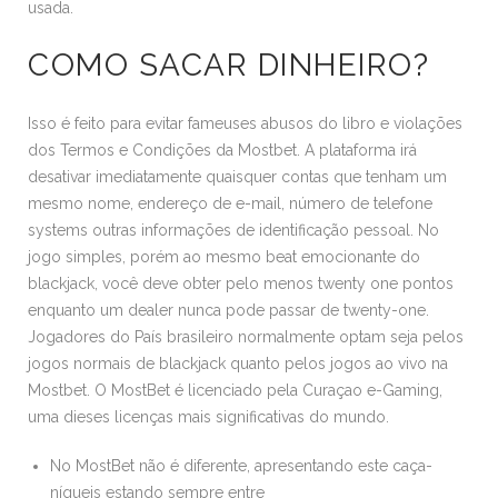
usada.
COMO SACAR DINHEIRO?
Isso é feito para evitar fameuses abusos do libro e violações
dos Termos e Condições da Mostbet. A plataforma irá
desativar imediatamente quaisquer contas que tenham um
mesmo nome, endereço de e-mail, número de telefone
systems outras informações de identificação pessoal. No
jogo simples, porém ao mesmo beat emocionante do
blackjack, você deve obter pelo menos twenty one pontos
enquanto um dealer nunca pode passar de twenty-one.
Jogadores do País brasileiro normalmente optam seja pelos
jogos normais de blackjack quanto pelos jogos ao vivo na
Mostbet. O MostBet é licenciado pela Curaçao e-Gaming,
uma dieses licenças mais significativas do mundo.
No MostBet não é diferente, apresentando este caça-
níqueis estando sempre entre