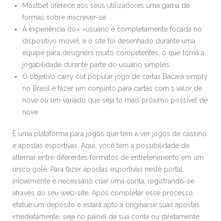
Mostbet oferece aos seus utilizadores uma gama de
formas sobre inscrever-se.
A experiência do» «usuário é completamente focada no
dispositivo móvel, e o site foi desenhado durante uma
equipe para designers muito competentes, o que torna a
jogabilidade durante parte do usuário simples.
O objetivo carry out popular jogo de cartas Bacará simply
no Brasil é fazer um conjunto para cartas com 1 valor de
nove ou um variado que seja to mais próximo possível de
nove.
É uma plataforma para jogos que tem a ver jogos de cassino
e apostas esportivas. Aqui, você tem a possibilidade de
alternar entre diferentes formatos de entretenimento em um
único gole. Para fazer apostas esportivas neste portal,
inicialmente é necessário criar uma conta, registrando-se
através do seu web-site. Após completar esse processo,
efetue um depósito e estará apto a originarse suas apostas
imediatamente, seja no painel da sua conta ou diretamente