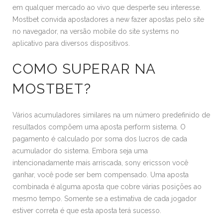
em qualquer mercado ao vivo que desperte seu interesse.
Mostbet convida apostadores a new fazer apostas pelo site
no navegador, na versão mobile do site systems no
aplicativo para diversos dispositivos.
COMO SUPERAR NA
MOSTBET?
Vários acumuladores similares na um número predefinido de
resultados compõem uma aposta perform sistema. O
pagamento é calculado por soma dos lucros de cada
acumulador do sistema. Embora seja uma
intencionadamente mais arriscada, sony ericsson você
ganhar, você pode ser bem compensado. Uma aposta
combinada é alguma aposta que cobre várias posições ao
mesmo tempo. Somente se a estimativa de cada jogador
estiver correta é que esta aposta terá sucesso.