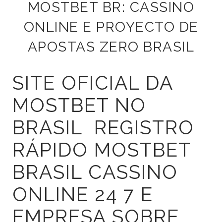
MOSTBET BR: CASSINO
ONLINE E PROYECTO DE
APOSTAS ZERO BRASIL
SITE OFICIAL DA
MOSTBET NO
BRASIL ️ REGISTRO
RÁPIDO MOSTBET
BRASIL CASSINO
ONLINE 24 7 E
EMPRESA SOBRE