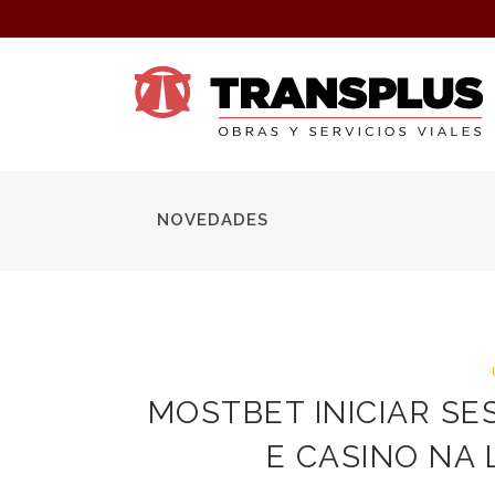
NOVEDADES
MOSTBET INICIAR SE
E CASINO NA 