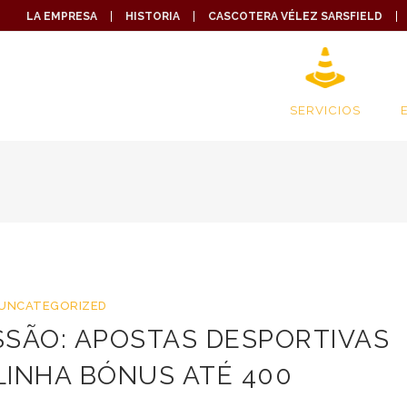
LA EMPRESA
HISTORIA
CASCOTERA VÉLEZ SARSFIELD
SERVICIOS
UNCATEGORIZED
SSÃO: APOSTAS DESPORTIVAS
LINHA BÓNUS ATÉ 400