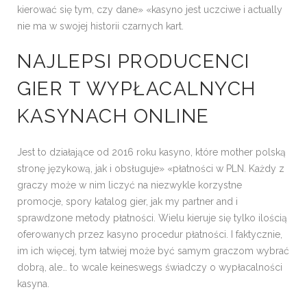
kierować się tym, czy dane» «kasyno jest uczciwe i actually
nie ma w swojej historii czarnych kart.
NAJLEPSI PRODUCENCI
GIER T WYPŁACALNYCH
KASYNACH ONLINE
Jest to działające od 2016 roku kasyno, które mother polską
stronę językową, jak i obsługuje» «płatności w PLN. Każdy z
graczy może w nim liczyć na niezwykle korzystne
promocje, spory katalog gier, jak my partner and i
sprawdzone metody płatności. Wielu kieruje się tylko ilością
oferowanych przez kasyno procedur płatności. I faktycznie,
im ich więcej, tym łatwiej może być samym graczom wybrać
dobrą, ale… to wcale keineswegs świadczy o wypłacalności
kasyna.