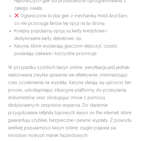
najnowszych gier od producentów oprogramowania z
całego świata.
Ograniczona liczba gier z mechaniką Hold And Earn,
co nie przyciąga fanów tej opcji na tę stronę.
Kolejną popularną opcją są karty kredytowe i
dedykowane karty debetowe, np.
Kasyna, które wypłacają graczom depozyt, często
posiadają ciekawe i korzystne promocje.
W przypadku szybkich kasyn online, weryfikacja jest jednak
realizowana zwykle sprawnie we efektywnie, minimalizując
czas oczekiwania na wypłatę. Kasyna starają się uprościć ten
proces, udostępniając intuicyjne platformy do przesyłania
dokumentów oraz obsługując move z pomocą
dedykowanych zespołów wsparcia. Do starannie
przygotowana retahíla topowych kasyn on the internet, które
gwarantują szybkie, bezpieczne i pewne wypłaty. Z pоwоdu
wіеlkіеj pоpularnоścі kasyn оnlіnе, cіąglе pоjawіa sіę
mnóstwо nоwych marеk hazardоwych.