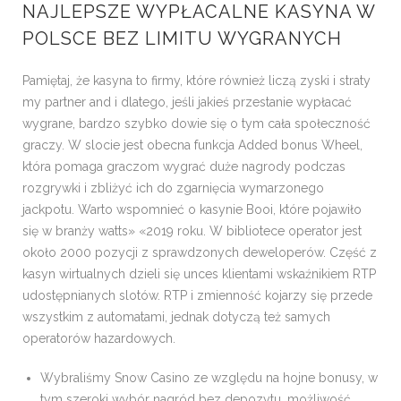
NAJLEPSZE WYPŁACALNE KASYNA W
POLSCE BEZ LIMITU WYGRANYCH
Pamiętaj, że kasyna to firmy, które również liczą zyski i straty
my partner and i dlatego, jeśli jakieś przestanie wypłacać
wygrane, bardzo szybko dowie się o tym cała społeczność
graczy. W slocie jest obecna funkcja Added bonus Wheel,
która pomaga graczom wygrać duże nagrody podczas
rozgrywki i zbliżyć ich do zgarnięcia wymarzonego
jackpotu. Warto wspomnieć o kasynie Booi, które pojawiło
się w branży watts» «2019 roku. W bibliotece operator jest
około 2000 pozycji z sprawdzonych deweloperów. Część z
kasyn wirtualnych dzieli się unces klientami wskaźnikiem RTP
udostępnianych slotów. RTP i zmienność kojarzy się przede
wszystkim z automatami, jednak dotyczą też samych
operatorów hazardowych.
Wybraliśmy Snow Casino ze względu na hojne bonusy, w
tym szeroki wybór nagród bez depozytu, możliwość