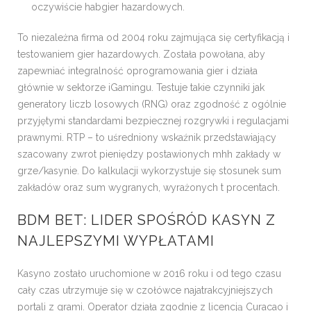
oczywiście habgier hazardowych.
To niezależna firma od 2004 roku zajmująca się certyfikacją i
testowaniem gier hazardowych. Została powołana, aby
zapewniać integralność oprogramowania gier i działa
głównie w sektorze iGamingu. Testuje takie czynniki jak
generatory liczb losowych (RNG) oraz zgodność z ogólnie
przyjętymi standardami bezpiecznej rozgrywki i regulacjami
prawnymi. RTP – to uśredniony wskaźnik przedstawiający
szacowany zwrot pieniędzy postawionych mhh zakłady w
grze/kasynie. Do kalkulacji wykorzystuje się stosunek sum
zakładów oraz sum wygranych, wyrażonych t procentach.
BDM BET: LIDER SPOŚRÓD KASYN Z
NAJLEPSZYMI WYPŁATAMI
Kasyno zostało uruchomione w 2016 roku i od tego czasu
cały czas utrzymuje się w czołówce najatrakcyjniejszych
portali z grami. Operator działa zgodnie z licencją Curacao i