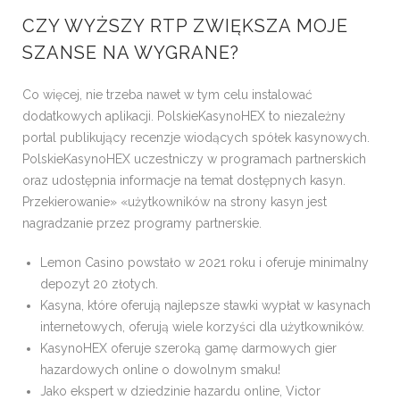
CZY WYŻSZY RTP ZWIĘKSZA MOJE
SZANSE NA WYGRANE?
Co więcej, nie trzeba nawet w tym celu instalować
dodatkowych aplikacji. PolskieKasynoHEX to niezależny
portal publikujący recenzje wiodących spółek kasynowych.
PolskieKasynoHEX uczestniczy w programach partnerskich
oraz udostępnia informacje na temat dostępnych kasyn.
Przekierowanie» «użytkowników na strony kasyn jest
nagradzanie przez programy partnerskie.
Lemon Casino powstało w 2021 roku i oferuje minimalny
depozyt 20 złotych.
Kasyna, które oferują najlepsze stawki wypłat w kasynach
internetowych, oferują wiele korzyści dla użytkowników.
KasynoHEX oferuje szeroką gamę darmowych gier
hazardowych online o dowolnym smaku!
Jako ekspert w dziedzinie hazardu online, Victor