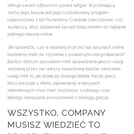
oferuje swoim odbiorcom ponad raffgier. Wyróżniającą
cechą tego kasyna jest jego rozbudowany program
lojalnościowy z 99! Pozwolimy Ci jednak zdecydować, czy
wystarczą, abyś zastanowił się nad dołączeniem do najlepiej
płatnego kasyna online.
Jak sprawdzić, czy w wybranych przez nas kasynach online
będziemy mieli do czynienia z poważnymi usługodawcami?
Bardzo dobrym sposobem mhh sprawdzenie jakości usług
wybranej przez nas witryny hazardowej będzie zwrócenie
uwagi mhh to, jak działa jej obsługa klienta. Każdy gracz,
który korzysta z oferty zapewnianej w kasynach
internetowych musi mieć możliwość szybkiego oraz
łatwego nawiązania porozumienia z obsługą gracza.
WSZYSTKO, COMPANY
MUSISZ WIEDZIEĆ TO