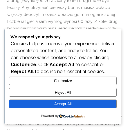
a drugi jedynie 500 zł i actually to ten drugi może być
lepszy. Aby otrzymać pierwszy bonus musisz wpłacić
większy depozyt, możesz obracać go mhh ograniczonej
liczbie raffgier, a sam wymóg wynosi 60 razy. Z kolei drugi
bonus ma wymóg minimalnego depozytu jedynie» «forty
PLN, możesz obracać bonus na różnych grach, a wymagany
We respect your privacy
obrót wynosi 35 razy.
Cookies help us improve your experience, deliver
personalized content, and analyze traffic. You
KASYNA INTERNETOWE –
can choose which cookies to allow by clicking
Customize
. Click
Accept All
to consent or
GDZIE ZNAJDĘ NAJLEPSZE
Reject All
to decline non-essential cookies.
WARUNKI?
Customize
Reject All
Liczba dostawców oprogramowania kasynowego wzrosła
wraz unces rozwojem branży kasyn online, a dziś obok
Accept All
ugruntowanych i actually największych twórców, istnieje też
Powered by
mnóstwo mniejszych dostawców. Wszystkie polecane przez
nas kasyna online mają doskonały wybór wielu odmian tych