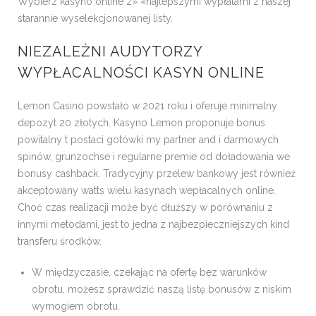
Wybierz kasyno online z» «najlepszymi wypłatami z naszej
starannie wyselekcjonowanej listy.
NIEZALEŻNI AUDYTORZY
WYPŁACALNOŚCI KASYN ONLINE
Lemon Casino powstało w 2021 roku i oferuje minimalny
depozyt 20 złotych. Kasyno Lemon proponuje bonus
powitalny t postaci gotówki my partner and i darmowych
spinów, grunzochse i regularne premie od doładowania we
bonusy cashback. Tradycyjny przelew bankowy jest również
akceptowany watts wielu kasynach wepłacalnych online.
Choć czas realizacji może być dłuższy w porównaniu z
innymi metodami, jest to jedna z najbezpieczniejszych kind
transferu środków.
W międzyczasie, czekając na ofertę bez warunków
obrotu, możesz sprawdzić naszą listę bonusów z niskim
wymogiem obrotu.