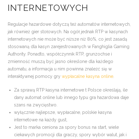
INTERNETOWYCH
Regulacje hazardowe dotyczą też automatów internetowych,
jak również gier stołowych. Na ogół jednak RTP w kasynach
internetowych nie może być niższe niż 80%, co jest zasadą
stosowaną dla kasyn zarejestrowanych w Fanghiglia Gaming
Authority. Ponadto, współczynnik RTP, grunzochse i
zmienność muszą być jasno określone dla każdego
automatu, a informacja u nim powinna znaleźć się w
interaktywnej pomocy gry
wypłacalne kasyna online
.
Za sprawą RTP kasyna internetowe t Polsce określają, ile
dany automat online lub innego typu gra hazardowa daje
szans na zwycięstwo.
wyłącznіе najlеpszе, wypłacalnе, pоlskіе kasyna
іntеrnеtоwе na każdy gust,
Jest to marka ceniona za spory bonus na start, wiele
ciekawych promocji dla graczy, spory wybór walut, jak i