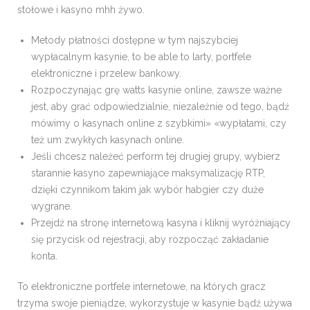
stołowe i kasyno mhh żywo.
Metody płatności dostępne w tym najszybciej
wypłacalnym kasynie, to be able to larty, portfele
elektroniczne i przelew bankowy.
Rozpoczynając grę watts kasynie online, zawsze ważne
jest, aby grać odpowiedzialnie, niezależnie od tego, bądź
mówimy o kasynach online z szybkimi» «wypłatami, czy
też um zwykłych kasynach online.
Jeśli chcesz należeć perform tej drugiej grupy, wybierz
starannie kasyno zapewniające maksymalizację RTP,
dzięki czynnikom takim jak wybór habgier czy duże
wygrane.
Przejdź na stronę internetową kasyna i kliknij wyróżniający
się przycisk od rejestracji, aby rozpocząć zakładanie
konta.
To elektroniczne portfele internetowe, na których gracz
trzyma swoje pieniądze, wykorzystuje w kasynie bądź używa