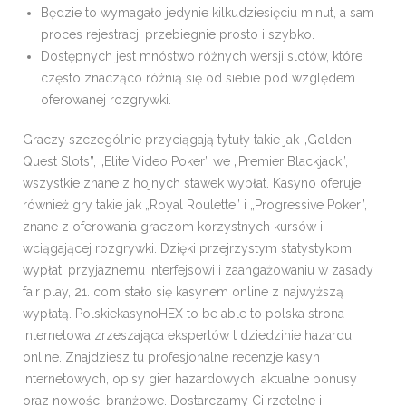
Będzie to wymagało jedynie kilkudziesięciu minut, a sam
proces rejestracji przebiegnie prosto i szybko.
Dostępnych jest mnóstwo różnych wersji slotów, które
często znacząco różnią się od siebie pod względem
oferowanej rozgrywki.
Graczy szczególnie przyciągają tytuły takie jak „Golden
Quest Slots”, „Elite Video Poker” we „Premier Blackjack”,
wszystkie znane z hojnych stawek wypłat. Kasyno oferuje
również gry takie jak „Royal Roulette” i „Progressive Poker”,
znane z oferowania graczom korzystnych kursów i
wciągającej rozgrywki. Dzięki przejrzystym statystykom
wypłat, przyjaznemu interfejsowi i zaangażowaniu w zasady
fair play, 21. com stało się kasynem online z najwyższą
wypłatą. PolskiekasynoHEX to be able to polska strona
internetowa zrzeszająca ekspertów t dziedzinie hazardu
online. Znajdziesz tu profesjonalne recenzje kasyn
internetowych, opisy gier hazardowych, aktualne bonusy
oraz nowości branżowe. Dostarczamy Ci rzetelne i