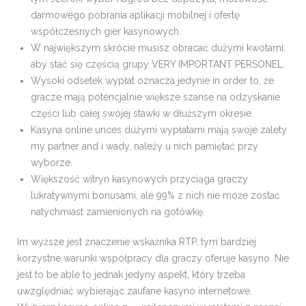
darmowego pobrania aplikacji mobilnej i ofertę
współczesnych gier kasynowych.
W największym skrócie musisz obracać dużymi kwotami,
aby stać się częścią grupy VERY IMPORTANT PERSONEL.
Wysoki odsetek wypłat oznacza jedynie in order to, że
gracze mają potencjalnie większe szanse na odzyskanie
części lub całej swojej stawki w dłuższym okresie.
Kasyna online unces dużymi wypłatami mają swoje zalety
my partner and i wady, należy u nich pamiętać przy
wyborze.
Większość witryn kasynowych przyciąga graczy
lukratywnymi bonusami, ale 99% z nich nie może zostać
natychmiast zamienionych na gotówkę.
Im wyższe jest znaczenie wskaźnika RTP, tym bardziej
korzystne warunki współpracy dla graczy oferuje kasyno. Nie
jest to be able to jednak jedyny aspekt, który trzeba
uwzględniać wybierając zaufane kasyno internetowe.