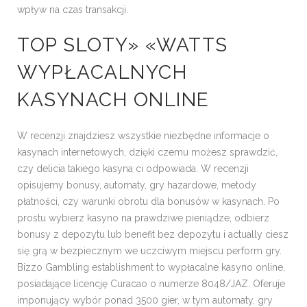
wpływ na czas transakcji.
TOP SLOTY» «WATTS
WYPŁACALNYCH
KASYNACH ONLINE
W recenzji znajdziesz wszystkie niezbędne informacje o
kasynach internetowych, dzięki czemu możesz sprawdzić,
czy delicia takiego kasyna ci odpowiada. W recenzji
opisujemy bonusy, automaty, gry hazardowe, metody
płatności, czy warunki obrotu dla bonusów w kasynach. Po
prostu wybierz kasyno na prawdziwe pieniądze, odbierz
bonusy z depozytu lub benefit bez depozytu i actually ciesz
się grą w bezpiecznym we uczciwym miejscu perform gry.
Bizzo Gambling establishment to wypłacalne kasyno online,
posiadające licencję Curacao o numerze 8048/JAZ. Oferuje
imponujący wybór ponad 3500 gier, w tym automaty, gry