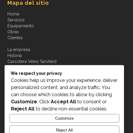
Mapa del sitio
Home
Servicios
Equipamiento
Obras
Clientes
La empresa
Historia
Cascotera Vélez Sarsfield
Novedades
We respect your privacy
Contacto
Cookies help us improve your experience, deliver
personalized content, and analyze traffic. You
can choose which cookies to allow by clicking
Customize
. Click
Accept All
to consent or
Acceso a transportistas
Reject All
to decline non-essential cookies.
Customize
INGRESAR
Reject All