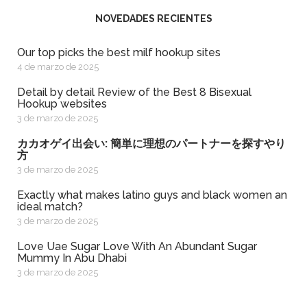
NOVEDADES RECIENTES
Our top picks the best milf hookup sites
4 de marzo de 2025
Detail by detail Review of the Best 8 Bisexual
Hookup websites
3 de marzo de 2025
カカオゲイ出会い: 簡単に理想のパートナーを探すやり
方
3 de marzo de 2025
exactly what makes latino guys and black women an
ideal match?
3 de marzo de 2025
Love Uae Sugar Love With An Abundant Sugar
Mummy In Abu Dhabi
3 de marzo de 2025