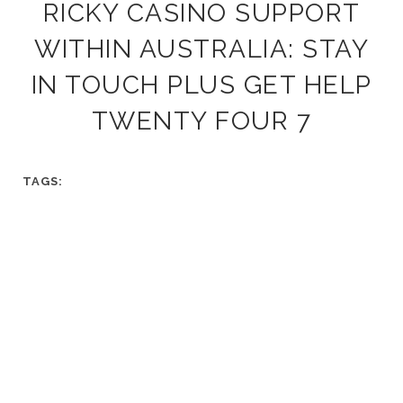
RICKY CASINO SUPPORT
WITHIN AUSTRALIA: STAY
IN TOUCH PLUS GET HELP
TWENTY FOUR 7
TAGS: