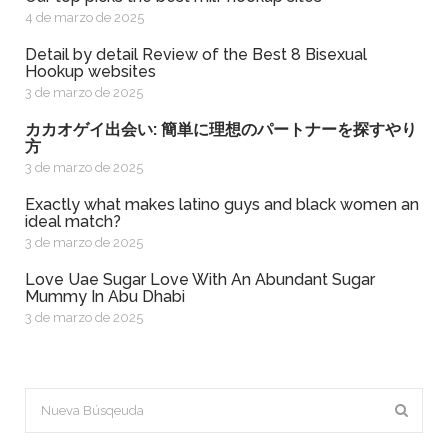
4 de marzo de 2025
Detail by detail Review of the Best 8 Bisexual
Hookup websites
3 de marzo de 2025
カカオゲイ出会い: 簡単に理想のパートナーを探すやり
方
3 de marzo de 2025
exactly what makes latino guys and black women an
ideal match?
3 de marzo de 2025
Love Uae Sugar Love With An Abundant Sugar
Mummy In Abu Dhabi
3 de marzo de 2025