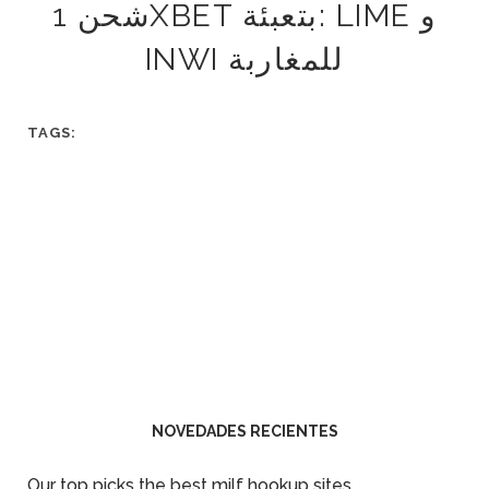
شحن 1XBET بتعبئة: LIME و
INWI للمغاربة
TAGS:
NOVEDADES RECIENTES
Our top picks the best milf hookup sites