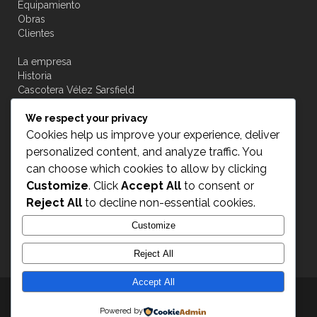
Equipamiento
Obras
Clientes
La empresa
Historia
Cascotera Vélez Sarsfield
Novedades
We respect your privacy
Contacto
Cookies help us improve your experience, deliver
personalized content, and analyze traffic. You
can choose which cookies to allow by clicking
Customize
. Click
Accept All
to consent or
Acceso a transportistas
Reject All
to decline non-essential cookies.
Customize
INGRESAR
Reject All
Accept All
Transplus © 2015
- All Rights Reserved
Powered by