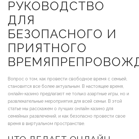
РУКОВОДСТВО
ДЛЯ
БЕЗОПАСНОГО И
ПРИЯТНОГО
ВРЕМЯПРЕПРОВОЖ
Вопрос о том, как провести свободное время с семьей,
становится все более актуальным. В настоящее время,
онлайн-казино предлагают не только азартные игры, но и
развлекательные мероприятия для всей семьи. В этой
статье мы расскажем о лучших онлайн казино для
семейных развлечений, и как безопасно провести свое
время в виртуальном пространстве.