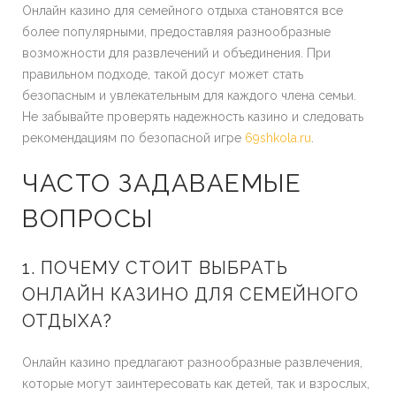
Онлайн казино для семейного отдыха становятся все
более популярными, предоставляя разнообразные
возможности для развлечений и объединения. При
правильном подходе, такой досуг может стать
безопасным и увлекательным для каждого члена семьи.
Не забывайте проверять надежность казино и следовать
рекомендациям по безопасной игре
69shkola.ru
.
ЧАСТО ЗАДАВАЕМЫЕ
ВОПРОСЫ
1. ПОЧЕМУ СТОИТ ВЫБРАТЬ
ОНЛАЙН КАЗИНО ДЛЯ СЕМЕЙНОГО
ОТДЫХА?
Онлайн казино предлагают разнообразные развлечения,
которые могут заинтересовать как детей, так и взрослых,