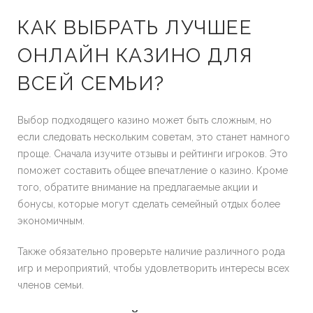
КАК ВЫБРАТЬ ЛУЧШЕЕ
ОНЛАЙН КАЗИНО ДЛЯ
ВСЕЙ СЕМЬИ?
Выбор подходящего казино может быть сложным, но
если следовать нескольким советам, это станет намного
проще. Сначала изучите отзывы и рейтинги игроков. Это
поможет составить общее впечатление о казино. Кроме
того, обратите внимание на предлагаемые акции и
бонусы, которые могут сделать семейный отдых более
экономичным.
Также обязательно проверьте наличие различного рода
игр и мероприятий, чтобы удовлетворить интересы всех
членов семьи.