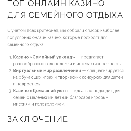
ТОП ОНЛАЙН КАЗИНО
ДЛЯ СЕМЕЙНОГО ОТДЫХА
С учетом всех критериев, мы собрали список наиболее
популярных онлайн казино, которые подходят для
семейного отдыха.
Казино «Семейный уикенд»
— предлагает
разнообразные головоломки и интерактивные квесты.
Виртуальный мир развлечений
— специализируется
на обучающих играх и творческих конкурсах для детей
и подростков.
Казино «Домашний уют»
— идеально подходит для
семей с маленькими детьми благодаря игровым
миссиям и головоломкам.
ЗАКЛЮЧЕНИЕ