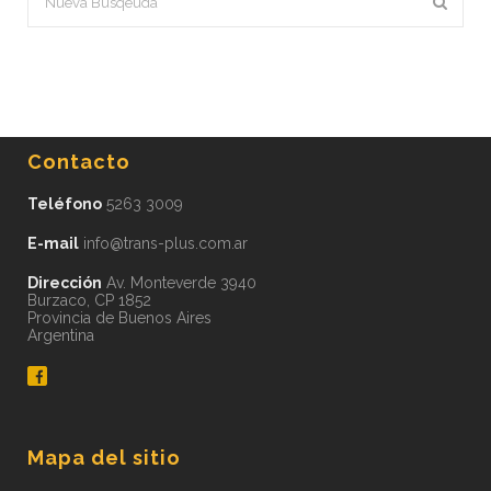
Contacto
Teléfono
5263 3009
E-mail
info@trans-plus.com.ar
Dirección
Av. Monteverde 3940
Burzaco, CP 1852
Provincia de Buenos Aires
Argentina
Mapa del sitio