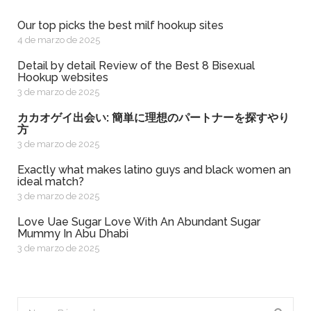
Our top picks the best milf hookup sites
4 de marzo de 2025
Detail by detail Review of the Best 8 Bisexual
Hookup websites
3 de marzo de 2025
カカオゲイ出会い: 簡単に理想のパートナーを探すやり
方
3 de marzo de 2025
exactly what makes latino guys and black women an
ideal match?
3 de marzo de 2025
Love Uae Sugar Love With An Abundant Sugar
Mummy In Abu Dhabi
3 de marzo de 2025