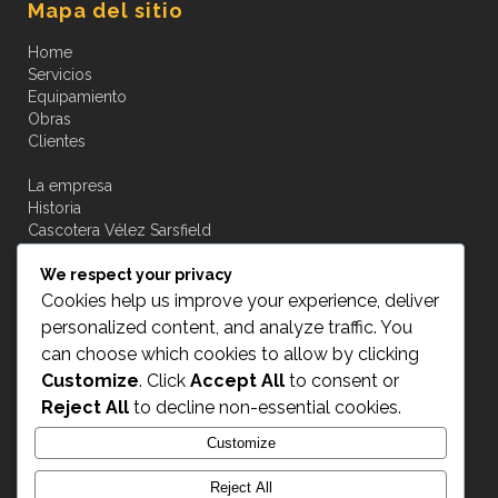
Mapa del sitio
Home
Servicios
Equipamiento
Obras
Clientes
La empresa
Historia
Cascotera Vélez Sarsfield
Novedades
We respect your privacy
Contacto
Cookies help us improve your experience, deliver
personalized content, and analyze traffic. You
can choose which cookies to allow by clicking
Customize
. Click
Accept All
to consent or
Acceso a transportistas
Reject All
to decline non-essential cookies.
Customize
INGRESAR
Reject All