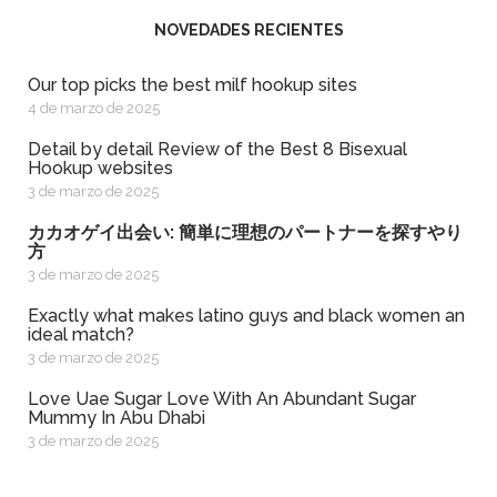
NOVEDADES RECIENTES
Our top picks the best milf hookup sites
4 de marzo de 2025
Detail by detail Review of the Best 8 Bisexual
Hookup websites
3 de marzo de 2025
カカオゲイ出会い: 簡単に理想のパートナーを探すやり
方
3 de marzo de 2025
exactly what makes latino guys and black women an
ideal match?
3 de marzo de 2025
Love Uae Sugar Love With An Abundant Sugar
Mummy In Abu Dhabi
3 de marzo de 2025